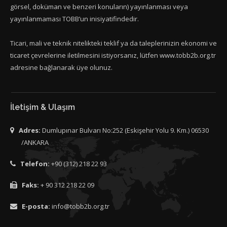
görsel, doküman ve benzeri konuların) yayınlanması veya
yayınlanmaması TOBB’un inisiyatifindedir.
Ticari, mali ve teknik nitelikteki teklif ya da taleplerinizin ekonomi ve
ticaret çevrelerine iletilmesini istiyorsanız, lütfen www.tobb2b.org.tr
adresine bağlanarak üye olunuz.
İletişim & Ulaşım
Adres:
Dumlupınar Bulvarı No:252 (Eskişehir Yolu 9. Km.) 06530
/ANKARA
Telefon:
+90 (312) 218 22 93
Faks:
+ 90 312 218 22 09
E-posta:
info@tobb2b.org.tr