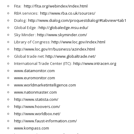
Fita:
http://fita.org/webindex/index.html
RBA services:
http://www.rba.co.uk/sources/
Dialog :
http://www.dialog.com/proquestdialog/#tabview=tab1
Global Edge :
http://globaledge.msu.edu/
Sky Minder :
http://www.skyminder.com/
Library of Congress:
http://www.loc.gov/index.html
http://www.loc.gov/rr/business/azindex.html
Global trade net:
http://www.globaltrade.net/
International Trade Center (ITC) :
http://www.intracen.org
www.datamonitor.com
www.euromonitor.com
www.worldmarketintelligence.com
www.nationmaster.com
http://www.statista.com/
http://www.hoovers.com/
http://www.worldbox.net/
http://www.faust-information.com/
www.kompass.com